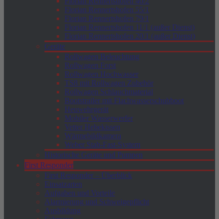
Florian Rennertshofen 40/2
Florian Rennertshofen 55/1
Florian Rennertshofen 79/1
Florian Rennertshofen 11/1 (außer Dienst)
Florian Rennertshofen 20/1 (außer Dienst)
Geräte
Rollwagen Beleuchtung
Rollwagen Forst
Rollwagen Hochwasser
TS8 mit Rollwagen Zubehör
Rollwagen Schlauchmaterial
Bootstrailer mit Flachwasserschubboot
Heuwehrgerät
Mobiler Wasserwerfer
Vetter Hebekissen
Wärmebildkamera
Weber Stab-Fast-System
Historische Geräte und Pumpen
First Responder
First Responder – Überblick
Einsatzarten
Aufgaben und Vorteile
Alarmierung und Schweigepflicht
Ausbildung