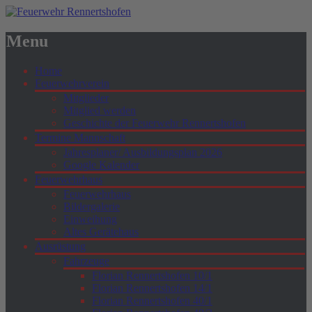
Menu
Home
Feuerwehrverein
Mitglieder
Mitglied werden
Geschichte der Feuerwehr Rennertshofen
Termine Mannschaft
Jahresplaner/ Ausbildungsplan 2026
Google Kalender
Feuerwehrhaus
Feuerwehrhaus
Bildergalerie
Einweihung
Altes Gerätehaus
Ausrüstung
Fahrzeuge
Florian Rennertshofen 10/1
Florian Rennertshofen 14/1
Florian Rennertshofen 40/1