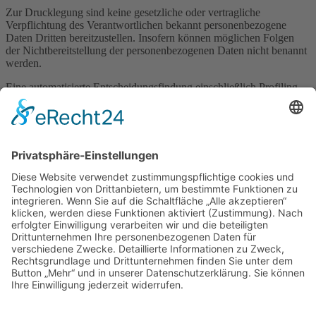
Zur Drucklegung sind keine gesetzliche oder vertragliche
Verpflichtung des Verantwortlichen bekannt personenbezogene
Daten Dritten bereitzustellen. Insofern können möglichen Folgen
der Nichtbereitstellung der personenbezogenen Daten nicht benannt
werden.
Eine automatisierte Entscheidungsfindung einschließlich Profiling
findet nicht statt.
Sicherheitsmaßnahmen
Wir sichern die Vertraulichkeit, Integrität und Verfügbarkeit der
Mitgliedsdaten durch Kontrolle des physischen Zugangs zu den
Daten, durch Verschlüsselung der Daten im Transit und durch
regelmäßige Backup.
Wir haben Verfahren eingerichtet, die eine Wahrnehmung von
Betroffenenrechten, Löschung von Daten und Reaktion auf
Gefährdung der Daten gewährleisten.
Sie sind hier:
Feuerwehr Rennertshofen
>
First Responder
>
Datenschutzerklärung gem. Art 13 DSGVO – Förderverein First
Responder e.V.
Cookie-Einstellungen