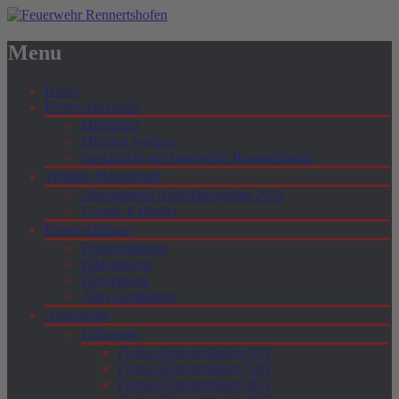
Menu
Home
Feuerwehrverein
Mitglieder
Mitglied werden
Geschichte der Feuerwehr Rennertshofen
Termine Mannschaft
Jahresplaner/ Ausbildungsplan 2026
Google Kalender
Feuerwehrhaus
Feuerwehrhaus
Bildergalerie
Einweihung
Altes Gerätehaus
Ausrüstung
Fahrzeuge
Florian Rennertshofen 10/1
Florian Rennertshofen 14/1
Florian Rennertshofen 40/1