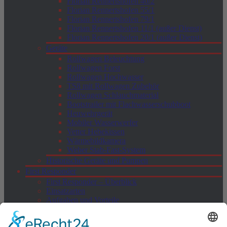
Florian Rennertshofen 40/2
Florian Rennertshofen 55/1
Florian Rennertshofen 79/1
Florian Rennertshofen 11/1 (außer Dienst)
Florian Rennertshofen 20/1 (außer Dienst)
Geräte
Rollwagen Beleuchtung
Rollwagen Forst
Rollwagen Hochwasser
TS8 mit Rollwagen Zubehör
Rollwagen Schlauchmaterial
Bootstrailer mit Flachwasserschubboot
Heuwehrgerät
Mobiler Wasserwerfer
Vetter Hebekissen
Wärmebildkamera
Weber Stab-Fast-System
Historische Geräte und Pumpen
First Responder
First Responder – Überblick
Einsatzarten
Aufgaben und Vorteile
Alarmierung und Schweigepflicht
Ausbildung