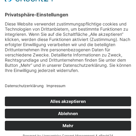
Fahrzeug
Ausrüstung
Finanzierung
Spenden
Datenschutzerklärung gem. Art. 13 DSGVO
Beitrittserklärung für den Förderverein
Kontakt
baum
Posted on
9. November 2015
4. März 2020
by
Christian Ehrnstraßer
Sie sind hier:
Feuerwehr Rennertshofen
>
Startseiten
>
baum
Cookie-Einstellungen
Impressum
Datenschutz
Free WordPress Theme
|
AccessPress Lite